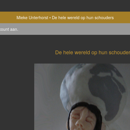
Mieke Unterhorst
De hele wereld op hun schouders
count aan
.
De hele wereld op hun schoude