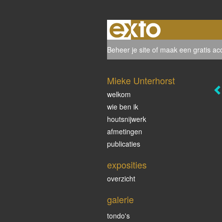
Beheer je site
of
maak een gratis ac
Mieke Unterhorst
welkom
wie ben ik
houtsnijwerk
afmetingen
publicaties
exposities
overzicht
galerie
tondo's