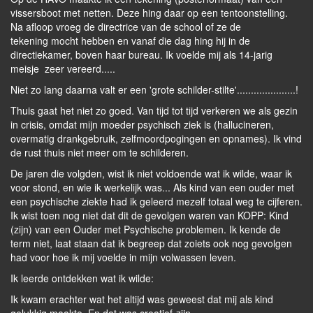
vissersboot met netten. Deze hing daar op een tentoonstelling.
Na afloop vroeg de directrice van de school of ze de
tekening mocht hebben en vanaf die dag hing hij in de
directiekamer, boven haar bureau. Ik voelde mij als 14-jarig
meisje zeer vereerd.....
Niet zo lang daarna valt er een 'grote schilder-stilte'.....................!
Thuis gaat het niet zo goed. Van tijd tot tijd verkeren we als gezin
in crisis, omdat mijn moeder psychisch ziek is (hallucineren,
overmatig drankgebruik, zelfmoordpogingen en opnames). Ik vind
de rust thuis niet meer om te schilderen.
De jaren die volgden, wist ik niet voldoende wat ik wilde, waar ik
voor stond, en wie ik werkelijk was... Als kind van een ouder met
een psychische ziekte had ik geleerd mezelf totaal weg te cijferen.
Ik wist toen nog niet dat dit de gevolgen waren van KOPP: Kind
(zijn) van een Ouder met Psychische problemen. Ik kende de
term niet, laat staan dat ik begreep dat zoiets ook nog gevolgen
had voor hoe ik mij voelde in mijn volwassen leven.
Ik leerde ontdekken wat ik wilde:
Ik kwam erachter wat het altijd was geweest dat mij als kind