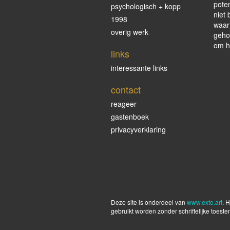
pote
psychologisch + kopp
niet 
1998
waar 
overig werk
geho
om h
links
interessante links
contact
reageer
gastenboek
privacyverklaring
Deze site is onderdeel van
www.exto.art
. 
gebruikt worden zonder schriftelijke toest