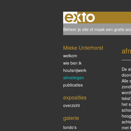
Beheer je site
of
maak een gratis ac
Mieke Unterhorst
af
welkom
wie ben ik
De a
houtsnijwerk
door
afmetingen
Alle 
publicaties
zonde
wordt
exposities
teks
het 
overzicht
scho
hoog
galerie
achte
tondo's
met 