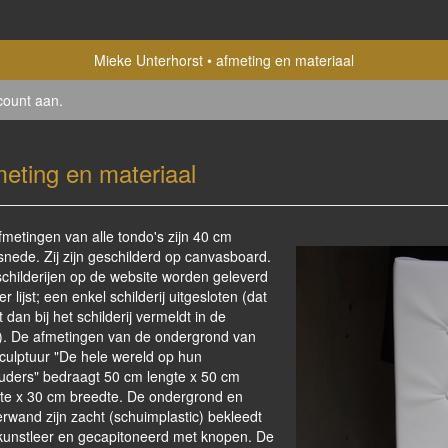
Mieke Unterhorst
afmeting en materiaal
count aan
.
meting en materiaal
fmetingen van alle tondo's zijn 40 cm
snede. Zij zijn geschilderd op canvasboard.
schilderijen op de website worden geleverd
r lijst; een enkel schilderij uitgesloten (dat
 dan bij het schilderij vermeldt in de
t). De afmetingen van de ondergrond van
sculptuur "De hele wereld op hun
uders" bedraagt 50 cm lengte x 50 cm
te x 30 cm breedte. De ondergrond en
rwand zijn zacht (schuimplastic) bekleedt
kunstleer en gecapitoneerd met knopen. De