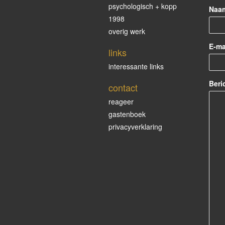
psychologisch + kopp
Naa
1998
overig werk
E-ma
links
interessante links
Beri
contact
reageer
gastenboek
privacyverklaring