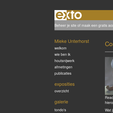
Beheer je site
of
maak een gratis ac
Mieke Unterhorst
Co
welkom
wie ben ik
houtsnijwerk
afmetingen
publicaties
exposities
overzicht
Reac
galerie
hiero
tondo's
Wat j