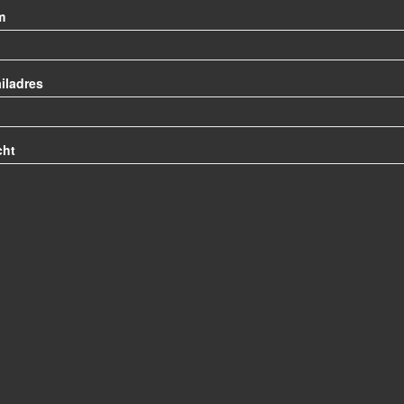
m
iladres
cht