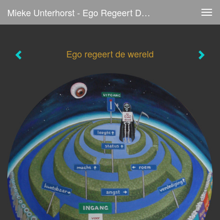
Mieke Unterhorst - Ego Regeert De Wereld
Tog
navi
Ego regeert de wereld