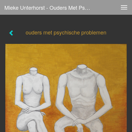
Mieke Unterhorst - Ouders Met Psychische Problemen
Tog
navi
ouders met psychische problemen