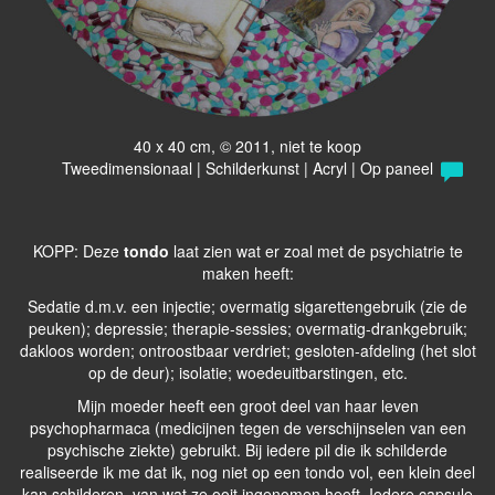
40 x 40 cm, © 2011, niet te koop
Tweedimensionaal | Schilderkunst | Acryl | Op paneel
KOPP: Deze
tondo
laat zien wat er zoal met de psychiatrie te
maken heeft:
Sedatie d.m.v. een injectie; overmatig sigarettengebruik (zie de
peuken); depressie; therapie-sessies; overmatig-drankgebruik;
dakloos worden; ontroostbaar verdriet; gesloten-afdeling (het slot
op de deur); isolatie; woedeuitbarstingen, etc.
Mijn moeder heeft een groot deel van haar leven
psychopharmaca (medicijnen tegen de verschijnselen van een
psychische ziekte) gebruikt. Bij iedere pil die ik schilderde
realiseerde ik me dat ik, nog niet op een tondo vol, een klein deel
kan schilderen, van wat ze ooit ingenomen heeft. Iedere capsule