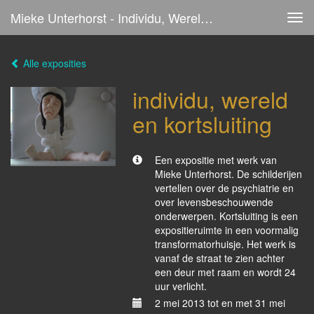
Mieke Unterhorst - Individu, Wereld En Kortsluiting
Tog
navi
Alle exposities
individu, wereld
en kortsluiting
Een expositie met werk van
Mieke Unterhorst. De schilderijen
vertellen over de psychiatrie en
over levensbeschouwende
onderwerpen. Kortsluiting is een
expositieruimte in een voormalig
transformatorhuisje. Het werk is
vanaf de straat te zien achter
een deur met raam en wordt 24
uur verlicht.
2 mei 2013 tot en met 31 mei