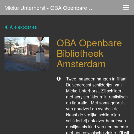
Mieke Unterhorst - OBA Openbare Bibliotheek Amsterdam
Tog
navi
Alle exposities
OBA Openbare
Bibliotheek
Amsterdam
Twee maanden hangen in filiaal
Duivendrecht schilderijen van
Mieke Unterhorst. Zij schildert
met acrylverf kleurrijk, realistisch
en figuratief. Met soms gebruik
van goudverf en symboliek.
Naast de vrolijke schilderijen
schildert zij ook over haar leven
destijds als kind van een moeder
met een psychische ziekte. Zij wil